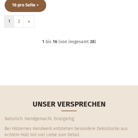
pro Seite
16 pro Seite
1
2
»
1
bis
16
(von insgesamt
28
)
UNSER VERSPRECHEN
Natürlich. Handgemacht. Einzigartig.
Bei Hölzernes Handwerk entstehen besondere Dekostücke aus
echtem Holz mit viel Liebe zum Detail.