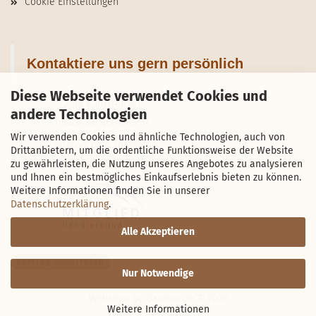
Cookie Einstellungen
Kontaktiere uns gern persönlich
Diese Webseite verwendet Cookies und
Zum Kunstteich 1
andere Technologien
06526 Sangerhausen
Wir verwenden Cookies und ähnliche Technologien, auch von
Telefon: 0173 4013330
Drittanbietern, um die ordentliche Funktionsweise der Website
E-Mail:
Holz-Harz@web.de
zu gewährleisten, die Nutzung unseres Angebotes zu analysieren
und Ihnen ein bestmögliches Einkaufserlebnis bieten zu können.
Weitere Informationen finden Sie in unserer
Datenschutzerklärung
.
Alle Akzeptieren
Vertrag widerrufen
Nur Notwendige
Webshop
by Gambio.de © 2026
Weitere Informationen